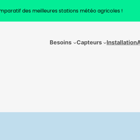
paratif des meilleures stations météo agricoles !
Besoins
Capteurs
Installation
A