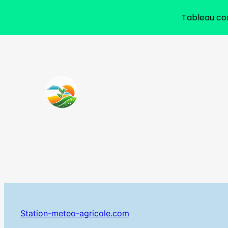
Tableau com
Aller
au
contenu
Station-meteo-agricole.com