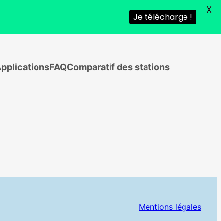
X
Je télécharge !
pplications
FAQ
Comparatif des sta­tions
Mentions légales