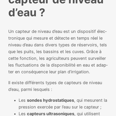
d’eau ?
Un cap­teur de niveau d’eau est un dis­po­si­tif élec­
tro­nique qui mesure et détecte en temps réel le
niveau d’eau dans divers types de réser­voirs, tels
que les puits, les bas­sins et les cuves. Grâce à
cette fonc­tion, les agri­cul­teurs peuvent sur­veiller
les fluc­tua­tions de la dis­po­ni­bi­li­té en eau et adap­
ter en consé­quence leur plan d’irrigation.
Il existe dif­fé­rents types de cap­teurs de niveau
d’eau, par­mi les­quels :
Les
sondes hydro­sta­tiques
, qui mesurent la
pres­sion exer­cée par l’eau sur le cap­teur ;
Les
cap­teurs ultra­so­niques
, qui uti­lisent