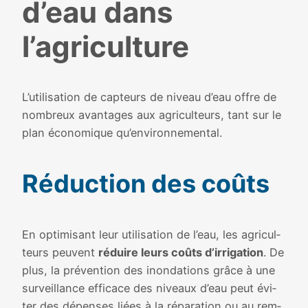
d’eau dans
l’agriculture
L’utilisation de cap­teurs de niveau d’eau offre de
nom­breux avan­tages aux agri­cul­teurs, tant sur le
plan éco­no­mique qu’environnemental.
Réduction des coûts
En opti­mi­sant leur uti­li­sa­tion de l’eau, les agri­cul­
teurs peuvent
réduire leurs coûts d’irrigation
. De
plus, la pré­ven­tion des inon­da­tions grâce à une
sur­veillance effi­cace des niveaux d’eau peut évi­
ter des dépenses liées à la répa­ra­tion ou au rem­