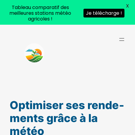
X
Tableau comparatif des
meilleures stations météo
Je télécharge !
agricoles !
Aller
au
contenu
Optimiser ses ren­de­
ments grâce à la
météo