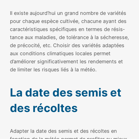
Il existe aujourd’hui un grand nombre de varié­tés
pour chaque espèce culti­vée, cha­cune ayant des
carac­té­ris­tiques spé­ci­fiques en termes de résis­
tance aux mala­dies, de tolé­rance à la séche­resse,
de pré­co­ci­té, etc. Choisir des varié­tés adap­tées
aux condi­tions cli­ma­tiques locales per­met
d’améliorer signi­fi­ca­ti­ve­ment les ren­de­ments et
de limi­ter les risques liés à la météo.
La date des semis et
des récoltes
Adapter la date des semis et des récoltes en
fonc­tion de la météo per­met de pro­fi­ter au mieux