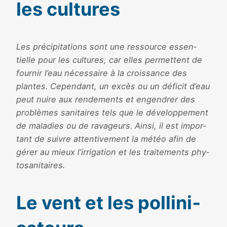
les cultures
Les pré­ci­pi­ta­tions sont une res­source essen­
tielle pour les cultures, car elles per­mettent de
four­nir l’eau néces­saire à la crois­sance des
plantes. Cependant, un excès ou un défi­cit d’eau
peut nuire aux ren­de­ments et engen­drer des
pro­blèmes sani­taires tels que le déve­lop­pe­ment
de mala­dies ou de rava­geurs. Ainsi, il est impor­
tant de suivre atten­ti­ve­ment la météo afin de
gérer au mieux l’irrigation et les trai­te­ments phy­
to­sa­ni­taires.
Le vent et les pol­li­ni­