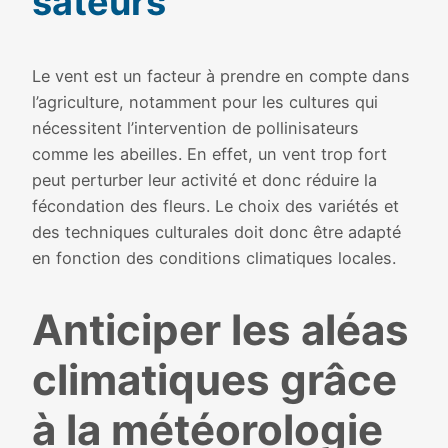
sa­teurs
Le vent est un fac­teur à prendre en compte dans
l’agriculture, notam­ment pour les cultures qui
néces­sitent l’intervention de pol­li­ni­sa­teurs
comme les abeilles. En effet, un vent trop fort
peut per­tur­ber leur acti­vi­té et donc réduire la
fécon­da­tion des fleurs. Le choix des varié­tés et
des tech­niques cultu­rales doit donc être adap­té
en fonc­tion des condi­tions cli­ma­tiques locales.
Anticiper les aléas
cli­ma­tiques grâce
à la météo­ro­lo­gie