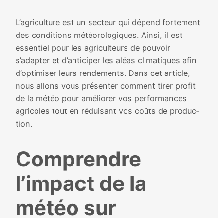
L’agriculture est un sec­teur qui dépend for­te­ment
des condi­tions météo­ro­lo­giques. Ainsi, il est
essen­tiel pour les agri­cul­teurs de pou­voir
s’adapter et d’anticiper les aléas cli­ma­tiques afin
d’optimiser leurs ren­de­ments. Dans cet article,
nous allons vous pré­sen­ter com­ment tirer pro­fit
de la météo pour amé­lio­rer vos per­for­mances
agri­coles tout en rédui­sant vos coûts de pro­duc­
tion.
Comprendre
l’impact de la
météo sur