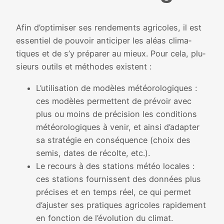
Afin d’optimiser ses ren­de­ments agri­coles, il est
essen­tiel de pou­voir anti­ci­per les aléas cli­ma­
tiques et de s’y pré­pa­rer au mieux. Pour cela, plu­
sieurs outils et méthodes existent :
L’utilisation de modèles météo­ro­lo­giques :
ces modèles per­mettent de pré­voir avec
plus ou moins de pré­ci­sion les condi­tions
météo­ro­lo­giques à venir, et ain­si d’adapter
sa stra­té­gie en consé­quence (choix des
semis, dates de récolte, etc.).
Le recours à des sta­tions météo locales :
ces sta­tions four­nissent des don­nées plus
pré­cises et en temps réel, ce qui per­met
d’ajuster ses pra­tiques agri­coles rapi­de­ment
en fonc­tion de l’évolution du cli­mat.