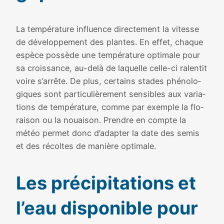
La tem­pé­ra­ture influence direc­te­ment la vitesse
de déve­lop­pe­ment des plantes. En effet, chaque
espèce pos­sède une tem­pé­ra­ture opti­male pour
sa crois­sance, au-delà de laquelle celle-ci ralen­tit
voire s’arrête. De plus, cer­tains stades phé­no­lo­
giques sont par­ti­cu­liè­re­ment sen­sibles aux varia­
tions de tem­pé­ra­ture, comme par exemple la flo­
rai­son ou la nouai­son. Prendre en compte la
météo per­met donc d’adapter la date des semis
et des récoltes de manière opti­male.
Les pré­ci­pi­ta­tions et
l’eau dis­po­nible pour