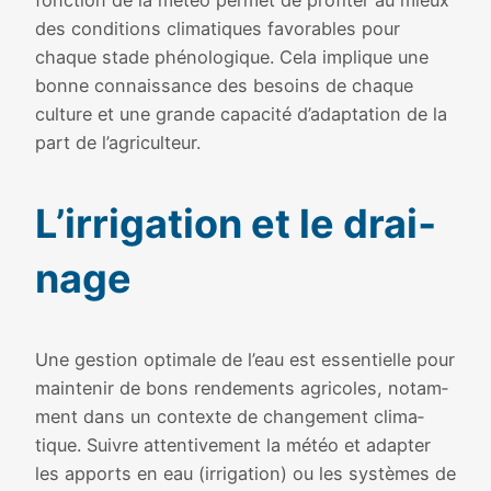
des condi­tions cli­ma­tiques favo­rables pour
chaque stade phé­no­lo­gique. Cela implique une
bonne connais­sance des besoins de chaque
culture et une grande capa­ci­té d’adaptation de la
part de l’agriculteur.
L’irrigation et le drai­
nage
Une ges­tion opti­male de l’eau est essen­tielle pour
main­te­nir de bons ren­de­ments agri­coles, notam­
ment dans un contexte de chan­ge­ment cli­ma­
tique. Suivre atten­ti­ve­ment la météo et adap­ter
les apports en eau (irri­ga­tion) ou les sys­tèmes de