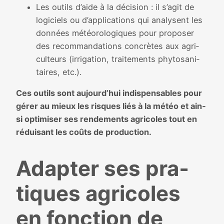
Les outils d’aide à la déci­sion : il s’agit de
logi­ciels ou d’applications qui ana­lysent les
don­nées météo­ro­lo­giques pour pro­po­ser
des recom­man­da­tions concrètes aux agri­
cul­teurs (irri­ga­tion, trai­te­ments phy­to­sa­ni­
taires, etc.).
Ces outils sont aujourd’hui indis­pen­sables pour
gérer au mieux les risques liés à la météo et ain­
si opti­mi­ser ses ren­de­ments agri­coles tout en
rédui­sant les coûts de pro­duc­tion.
Adapter ses pra­
tiques agri­coles
en fonc­tion de