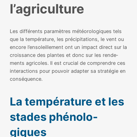
l’agriculture
Les dif­fé­rents para­mètres météo­ro­lo­giques tels
que la tem­pé­ra­ture, les pré­ci­pi­ta­tions, le vent ou
encore l’ensoleillement ont un impact direct sur la
crois­sance des plantes et donc sur les ren­de­
ments agri­coles. Il est cru­cial de com­prendre ces
inter­ac­tions pour pou­voir adap­ter sa stra­té­gie en
consé­quence.
La tem­pé­ra­ture et les
stades phé­no­lo­
giques