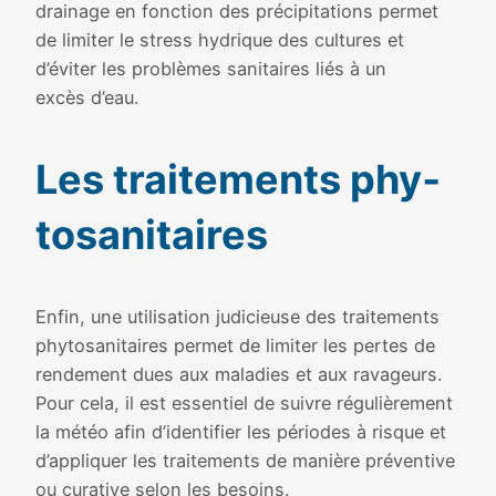
drai­nage en fonc­tion des pré­ci­pi­ta­tions per­met
de limi­ter le stress hydrique des cultures et
d’éviter les pro­blèmes sani­taires liés à un
excès d’eau.
Les trai­te­ments phy­
to­sa­ni­taires
Enfin, une uti­li­sa­tion judi­cieuse des trai­te­ments
phy­to­sa­ni­taires per­met de limi­ter les pertes de
ren­de­ment dues aux mala­dies et aux rava­geurs.
Pour cela, il est essen­tiel de suivre régu­liè­re­ment
la météo afin d’identifier les périodes à risque et
d’appliquer les trai­te­ments de manière pré­ven­tive
ou cura­tive selon les besoins.