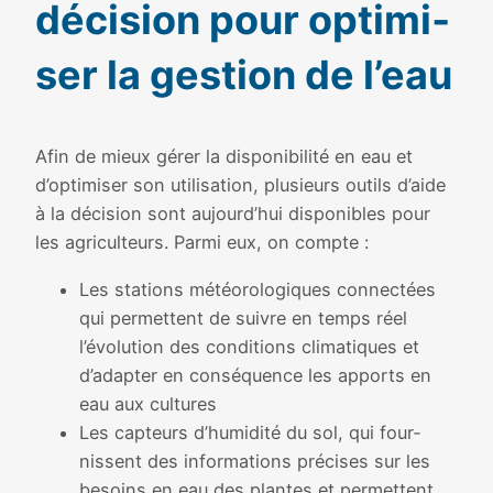
déci­sion pour opti­mi­
ser la ges­tion de l’eau
Afin de mieux gérer la dis­po­ni­bi­li­té en eau et
d’optimiser son uti­li­sa­tion, plu­sieurs outils d’aide
à la déci­sion sont aujourd’hui dis­po­nibles pour
les agri­cul­teurs. Parmi eux, on compte :
Les sta­tions météo­ro­lo­giques connec­tées
qui per­mettent de suivre en temps réel
l’évolution des condi­tions cli­ma­tiques et
d’adapter en consé­quence les apports en
eau aux cultures
Les cap­teurs d’humidité du sol, qui four­
nissent des infor­ma­tions pré­cises sur les
besoins en eau des plantes et per­mettent