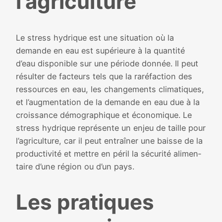
l’agriculture
Le stress hydrique est une situa­tion où la
demande en eau est supé­rieure à la quan­ti­té
d’eau dis­po­nible sur une période don­née. Il peut
résul­ter de fac­teurs tels que la raré­fac­tion des
res­sources en eau, les chan­ge­ments cli­ma­tiques,
et l’augmentation de la demande en eau due à la
crois­sance démo­gra­phique et éco­no­mique. Le
stress hydrique repré­sente un enjeu de taille pour
l’agriculture, car il peut entraî­ner une baisse de la
pro­duc­ti­vi­té et mettre en péril la sécu­ri­té ali­men­
taire d’une région ou d’un pays.
Les pra­tiques