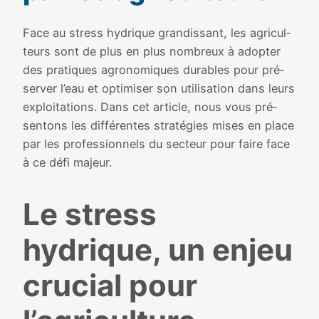
Face au stress hydrique gran­dis­sant, les agri­cul­
teurs sont de plus en plus nom­breux à adop­ter
des pra­tiques agro­no­miques durables pour pré­
ser­ver l’eau et opti­mi­ser son uti­li­sa­tion dans leurs
exploi­ta­tions. Dans cet article, nous vous pré­
sen­tons les dif­fé­rentes stra­té­gies mises en place
par les pro­fes­sion­nels du sec­teur pour faire face
à ce défi majeur.
Le stress
hydrique, un enjeu
cru­cial pour