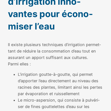
d’irrigation inno­
vantes pour éco­no­
mi­ser l’eau
Il existe plu­sieurs tech­niques d’irrigation per­met­
tant de réduire la consom­ma­tion d’eau tout en
assu­rant un apport suf­fi­sant aux cultures.
Parmi elles :
L’irrigation goutte-à-goutte, qui per­met
d’apporter l’eau direc­te­ment au niveau des
racines des plantes, limi­tant ain­si les pertes
par éva­po­ra­tion et ruis­sel­le­ment
Le micro-asper­sion, qui consiste à pul­vé­ri­
ser de fines gout­te­lettes d’eau sur les