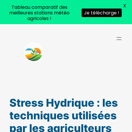
X
Tableau comparatif des
meilleures stations météo
Je télécharge !
agricoles !
Aller
au
contenu
Stress Hydrique : les
tech­niques uti­li­sées
par les agri­cul­teurs