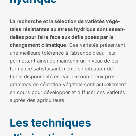
La recherche et la sélec­tion de varié­tés végé­
tales résis­tantes au stress hydrique sont essen­
tielles pour faire face aux défis posés par le
chan­ge­ment cli­ma­tique.
Ces varié­tés pré­sentent
une meilleure tolé­rance à l’absence d’eau, leur
per­met­tant ain­si de main­te­nir un niveau de per­
for­mance satis­fai­sant même en situa­tion de
faible dis­po­ni­bi­li­té en eau. De nom­breux pro­
grammes de sélec­tion végé­tale sont actuel­le­ment
en cours pour déve­lop­per et dif­fu­ser ces varié­tés
auprès des agri­cul­teurs.
Les tech­niques