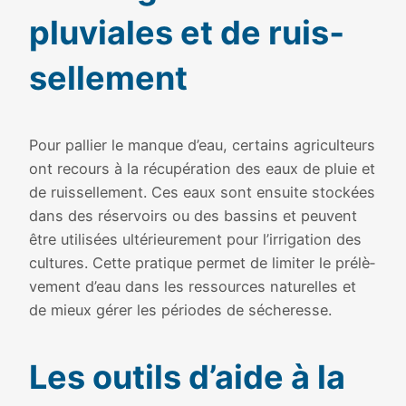
plu­viales et de ruis­
sel­le­ment
Pour pal­lier le manque d’eau, cer­tains agri­cul­teurs
ont recours à la récu­pé­ra­tion des eaux de pluie et
de ruis­sel­le­ment. Ces eaux sont ensuite sto­ckées
dans des réser­voirs ou des bas­sins et peuvent
être uti­li­sées ulté­rieu­re­ment pour l’irrigation des
cultures. Cette pra­tique per­met de limi­ter le pré­lè­
ve­ment d’eau dans les res­sources natu­relles et
de mieux gérer les périodes de séche­resse.
Les outils d’aide à la