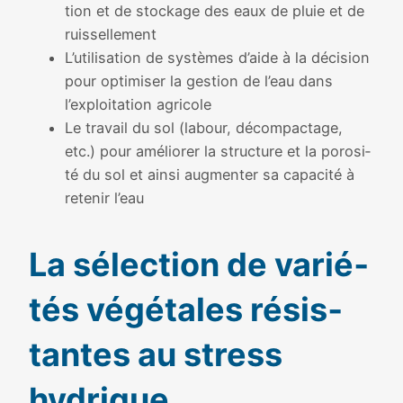
tion et de sto­ckage des eaux de pluie et de
ruis­sel­le­ment
L’utilisation de sys­tèmes d’aide à la déci­sion
pour opti­mi­ser la ges­tion de l’eau dans
l’exploitation agri­cole
Le tra­vail du sol (labour, décom­pac­tage,
etc.) pour amé­lio­rer la struc­ture et la poro­si­
té du sol et ain­si aug­men­ter sa capa­ci­té à
rete­nir l’eau
La sélec­tion de varié­
tés végé­tales résis­
tantes au stress
hydrique