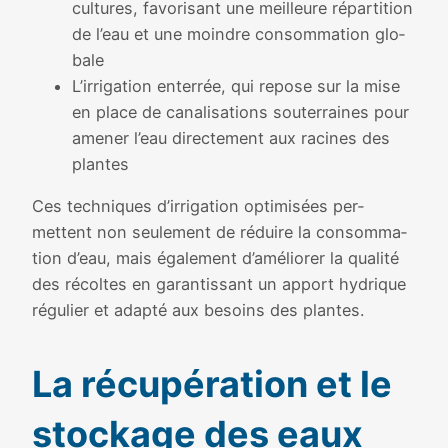
cultures, favo­ri­sant une meilleure répar­ti­tion
de l’eau et une moindre consom­ma­tion glo­
bale
L’irrigation enter­rée, qui repose sur la mise
en place de cana­li­sa­tions sou­ter­raines pour
ame­ner l’eau direc­te­ment aux racines des
plantes
Ces tech­niques d’irrigation opti­mi­sées per­
mettent non seule­ment de réduire la consom­ma­
tion d’eau, mais éga­le­ment d’améliorer la qua­li­té
des récoltes en garan­tis­sant un apport hydrique
régu­lier et adap­té aux besoins des plantes.
La récu­pé­ra­tion et le
sto­ckage des eaux