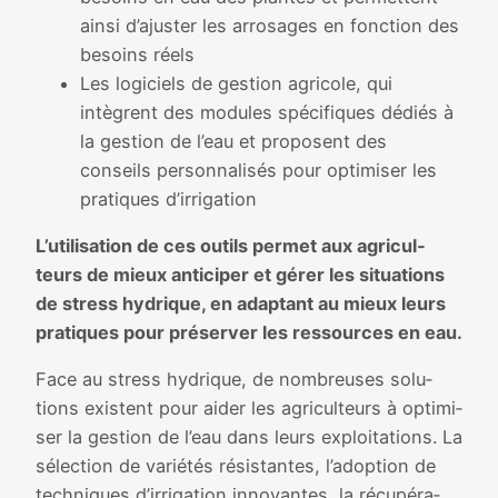
ain­si d’ajuster les arro­sages en fonc­tion des
besoins réels
Les logi­ciels de ges­tion agri­cole, qui
intègrent des modules spé­ci­fiques dédiés à
la ges­tion de l’eau et pro­posent des
conseils per­son­na­li­sés pour opti­mi­ser les
pra­tiques d’irrigation
L’utilisation de ces outils per­met aux agri­cul­
teurs de mieux anti­ci­per et gérer les situa­tions
de stress hydrique, en adap­tant au mieux leurs
pra­tiques pour pré­ser­ver les res­sources en eau.
Face au stress hydrique, de nom­breuses solu­
tions existent pour aider les agri­cul­teurs à opti­mi­
ser la ges­tion de l’eau dans leurs exploi­ta­tions. La
sélec­tion de varié­tés résis­tantes, l’adoption de
tech­niques d’irrigation inno­vantes, la récu­pé­ra­