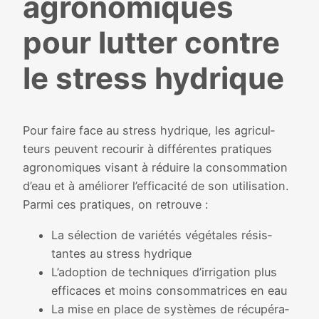
agro­no­miques
pour lut­ter contre
le stress hydrique
Pour faire face au stress hydrique, les agri­cul­
teurs peuvent recou­rir à dif­fé­rentes pra­tiques
agro­no­miques visant à réduire la consom­ma­tion
d’eau et à amé­lio­rer l’efficacité de son uti­li­sa­tion.
Parmi ces pra­tiques, on retrouve :
La sélec­tion de varié­tés végé­tales résis­
tantes au stress hydrique
L’adoption de tech­niques d’irrigation plus
effi­caces et moins consom­ma­trices en eau
La mise en place de sys­tèmes de récu­pé­ra­