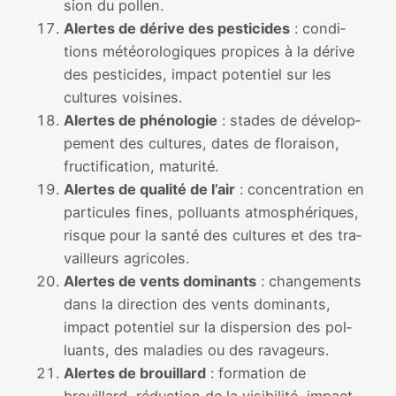
sion du pol­len.
Alertes de dérive des pes­ti­cides
: condi­
tions météo­ro­lo­giques pro­pices à la dérive
des pes­ti­cides, impact poten­tiel sur les
cultures voi­sines.
Alertes de phé­no­lo­gie
: stades de déve­lop­
pe­ment des cultures, dates de flo­rai­son,
fruc­ti­fi­ca­tion, matu­ri­té.
Alertes de qua­li­té de l’air
: concen­tra­tion en
par­ti­cules fines, pol­luants atmo­sphé­riques,
risque pour la san­té des cultures et des tra­
vailleurs agri­coles.
Alertes de vents domi­nants
: chan­ge­ments
dans la direc­tion des vents domi­nants,
impact poten­tiel sur la dis­per­sion des pol­
luants, des mala­dies ou des rava­geurs.
Alertes de brouillard
: for­ma­tion de