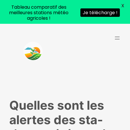
X
Tableau comparatif des
meilleures stations météo
Je télécharge !
agricoles !
Aller
au
contenu
Quelles sont les
alertes des sta­