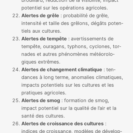
brouillard, réduc­tion de la visi­bi­li­té, impact
poten­tiel sur les opé­ra­tions agri­coles.
Alertes de grêle
: pro­ba­bi­li­té de grêle,
inten­si­té et taille des grê­lons, dégâts poten­
tiels aux cultures.
Alertes de tem­pête
: aver­tis­se­ments de
tem­pête, oura­gans, typhons, cyclones, tor­
nades et autres phé­no­mènes météo­ro­lo­
giques extrêmes.
Alertes de chan­ge­ment cli­ma­tique
: ten­
dances à long terme, ano­ma­lies cli­ma­tiques,
impacts poten­tiels sur les cultures et les
pra­tiques agri­coles.
Alertes de smog
: for­ma­tion de smog,
impact poten­tiel sur la qua­li­té de l’air et la
san­té des cultures.
Alertes de crois­sance des cultures
:
indices de crois­sance, modèles de déve­lop­