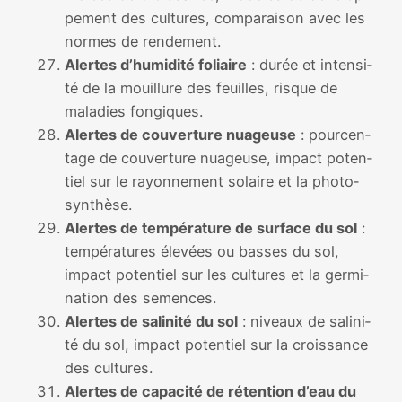
pe­ment des cultures, com­pa­rai­son avec les
normes de ren­de­ment.
Alertes d’humidité foliaire
: durée et inten­si­
té de la mouillure des feuilles, risque de
mala­dies fon­giques.
Alertes de cou­ver­ture nua­geuse
: pour­cen­
tage de cou­ver­ture nua­geuse, impact poten­
tiel sur le rayon­ne­ment solaire et la pho­to­
syn­thèse.
Alertes de tem­pé­ra­ture de sur­face du sol
:
tem­pé­ra­tures éle­vées ou basses du sol,
impact poten­tiel sur les cultures et la ger­mi­
na­tion des semences.
Alertes de sali­ni­té du sol
: niveaux de sali­ni­
té du sol, impact poten­tiel sur la crois­sance
des cultures.
Alertes de capa­ci­té de réten­tion d’eau du