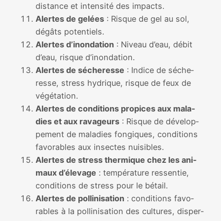
dis­tance et inten­si­té des impacts.
Alertes de gelées
: Risque de gel au sol,
dégâts poten­tiels.
Alertes d’inondation
: Niveau d’eau, débit
d’eau, risque d’inondation.
Alertes de séche­resse
: Indice de séche­
resse, stress hydrique, risque de feux de
végé­ta­tion.
Alertes de condi­tions pro­pices aux mala­
dies et aux rava­geurs
: Risque de déve­lop­
pe­ment de mala­dies fon­giques, condi­tions
favo­rables aux insectes nui­sibles.
Alertes de stress ther­mique chez les ani­
maux d’élevage
: tem­pé­ra­ture res­sen­tie,
condi­tions de stress pour le bétail.
Alertes de pol­li­ni­sa­tion
: condi­tions favo­
rables à la pol­li­ni­sa­tion des cultures, dis­per­