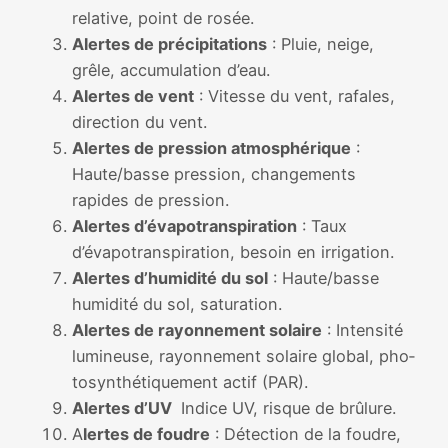
rela­tive, point de rosée.
Alertes de pré­ci­pi­ta­tions
: Pluie, neige,
grêle, accu­mu­la­tion d’eau.
Alertes de vent
: Vitesse du vent, rafales,
direc­tion du vent.
Alertes de pres­sion atmo­sphé­rique
:
Haute/basse pres­sion, chan­ge­ments
rapides de pres­sion.
Alertes d’évapotranspiration
: Taux
d’évapotranspiration, besoin en irri­ga­tion.
Alertes d’humidité du sol
: Haute/basse
humi­di­té du sol, satu­ra­tion.
Alertes de rayon­ne­ment solaire
: Intensité
lumi­neuse, rayon­ne­ment solaire glo­bal, pho­
to­syn­thé­ti­que­ment actif (PAR).
Alertes d’UV
Indice UV, risque de brû­lure.
A
lertes de foudre
: Détection de la foudre,