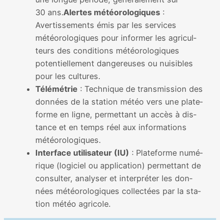
30 ans.
Alertes météo­ro­lo­giques
:
Avertissements émis par les ser­vices
météo­ro­lo­giques pour infor­mer les agri­cul­
teurs des condi­tions météo­ro­lo­giques
poten­tiel­le­ment dan­ge­reuses ou nui­sibles
pour les cultures.
Télémétrie
: Technique de trans­mis­sion des
don­nées de la sta­tion météo vers une pla­te­
forme en ligne, per­met­tant un accès à dis­
tance et en temps réel aux infor­ma­tions
météo­ro­lo­giques.
Interface uti­li­sa­teur (IU)
: Plateforme numé­
rique (logi­ciel ou appli­ca­tion) per­met­tant de
consul­ter, ana­ly­ser et inter­pré­ter les don­
nées météo­ro­lo­giques col­lec­tées par la sta­
tion météo agri­cole.