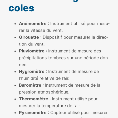
coles
Anémomètre
: Instrument uti­li­sé pour mesu­
rer la vitesse du vent.
Girouette
: Dispositif pour mesu­rer la direc­
tion du vent.
Pluviomètre
: Instrument de mesure des
pré­ci­pi­ta­tions tom­bées sur une période don­
née.
Hygromètre
: Instrument de mesure de
l’humidité rela­tive de l’air.
Baromètre
: Instrument de mesure de la
pres­sion atmo­sphé­rique.
Thermomètre
: Instrument uti­li­sé pour
mesu­rer la tem­pé­ra­ture de l’air.
Pyranomètre
: Capteur uti­li­sé pour mesu­rer