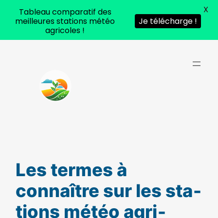
X
Tableau comparatif des
meilleures stations météo
Je télécharge !
agricoles !
Aller
au
contenu
Les termes à
connaître sur les sta­
tions météo agri­