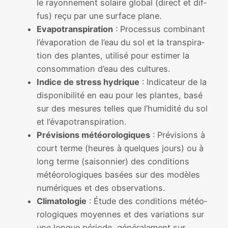
le rayon­ne­ment solaire glo­bal (direct et dif­
fus) reçu par une sur­face plane.
Evapotranspiration
: Processus com­bi­nant
l’évaporation de l’eau du sol et la trans­pi­ra­
tion des plantes, uti­li­sé pour esti­mer la
consom­ma­tion d’eau des cultures.
Indice de stress hydrique
: Indicateur de la
dis­po­ni­bi­li­té en eau pour les plantes, basé
sur des mesures telles que l’humidité du sol
et l’évapotranspiration.
Prévisions météo­ro­lo­giques
: Prévisions à
court terme (heures à quelques jours) ou à
long terme (sai­son­nier) des condi­tions
météo­ro­lo­giques basées sur des modèles
numé­riques et des obser­va­tions.
Climatologie
: Étude des condi­tions météo­
ro­lo­giques moyennes et des varia­tions sur
une longue période, géné­ra­le­ment sur